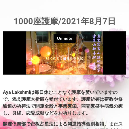
1000座護摩/2021年8月7日
Aya Lakshmiは毎日休むことなく護摩を焚いていますの
で、添え護摩木祈願を受付ています。
護摩祈祷は密教や修
験道の祈祷法で開運全般と事業繁栄、商売繁盛や病気の癒
し、良縁、恋愛成就などをお祈りします。
開運倶楽部で密教占星法による開運指導個別相談、またス