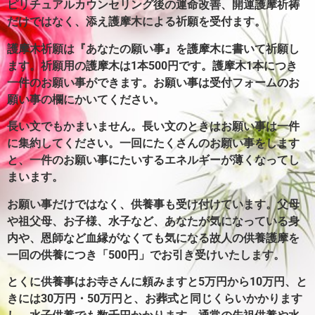
ピリチュアルカウンセリング後の運命改善、開運護摩祈祷
だけではなく、添え護摩木による祈願を受付ます。
護摩木祈願は『あなたの願い事』を護摩木に書いて祈願し
ます。
祈願用の護摩木は1本500円です。護摩木1本につき
一件のお願い事ができます。
お願い事は受付フォームのお
願い事の欄にかいてください。
長い文でもかまいません。長い文のときはお願い事は一件
に集約してください。
一回にたくさんのお願い事をします
と、一件のお願い事にたいするエネルギーが薄くなってし
まいます。
お願い事だけではなく、供養事も受け付けています。父母
や祖父母、お子様、水子など、あなたが気になっている身
内や、恩師など血縁がなくても気になる故人の供養護摩を
一回の供養につき「500円」でお引き受けいたします。
とくに供養事はお寺さんに頼みますと5万円から10万円、と
きには30万円・50万円と、お葬式と同じくらいかかります