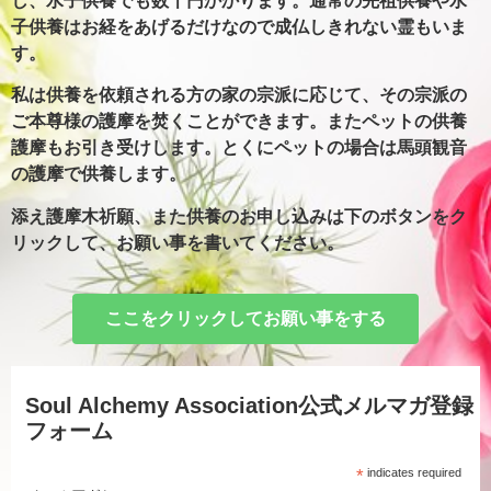
し、水子供養でも数千円かかります。通常の先祖供養や水
子供養はお経をあげるだけなので成仏しきれない霊もいま
す。
私は供養を依頼される方の家の宗派に応じて、その宗派の
ご本尊様の護摩を焚くことができます。またペットの供養
護摩もお引き受けします。とくにペットの場合は馬頭観音
の護摩で供養します。
添え護摩木祈願、また供養のお申し込みは下のボタンをク
リックして、お願い事を書いてください。
ここをクリックしてお願い事をする
Soul Alchemy Association公式メルマガ登録
フォーム
*
indicates required