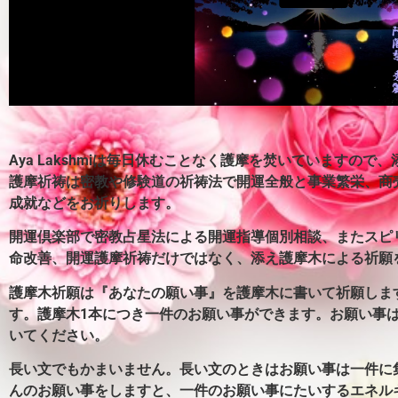
Aya Lakshmiは毎日休むことなく護摩を焚いていますの
護摩祈祷は密教や修験道の祈祷法で開運全般と事業繁栄、商
成就などをお祈りします。
開運倶楽部で密教占星法による開運指導個別相談、またスピ
命改善、開運護摩祈祷だけではなく、添え護摩木による祈願
護摩木祈願は『あなたの願い事』を護摩木に書いて祈願しま
す。護摩木1本につき一件のお願い事ができます。
お願い事
いてください。
長い文でもかまいません。長い文のときはお願い事は一件に
んのお願い事をしますと、一件のお願い事にたいするエネル