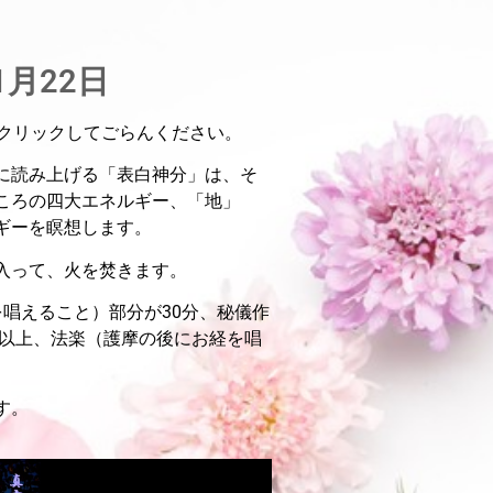
1月22日
クリックしてごらんください。
に読み上げる「表白神分」は、そ
ころの四大エネルギー、「地」
ギーを瞑想します。
入って、火を焚きます。
唱えること）部分が30分、秘儀作
分以上、法楽（護摩の後にお経を唱
す。