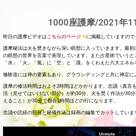
1000座護摩/2021年1
昨日の護摩ビデオは
こちらのページ
に掲載していますので
護摩秘法は火を焚きながら深い瞑想に入っていきます。最初
の瞑想の世界を言葉で表現しています。また占星術でいうと
「水」「火」「風」に「空」と「識」をくわえた六大エネル
修験道には禅の要素もあり、グラウンディングと共に禅定に
護摩の修法時間はおよそ2時間ほどかかります。
念誦（真言を
法（見せてはいけない部分）が約30分、火を焚く作法が30
えること）が30分で都合2時間ほどの行になります。
念誦や読経の部分と秘儀作法は録画の編集でカットしていま