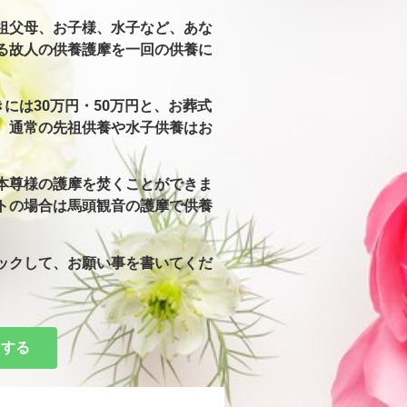
祖父母、お子様、水子など、あな
る故人の供養護摩を一回の供養に
には30万円・50万円と、お葬式
。通常の先祖供養や水子供養はお
本尊様の護摩を焚くことができま
トの場合は馬頭観音の護摩で供養
ックして、お願い事を書いてくだ
をする