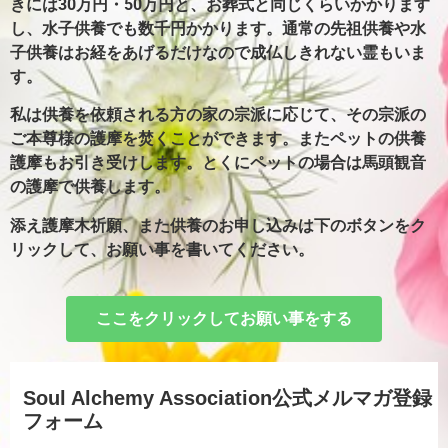
きには30万円・50万円と、お葬式と同じくらいかかります
し、水子供養でも数千円かかります。通常の先祖供養や水
子供養はお経をあげるだけなので成仏しきれない霊もいま
す。
私は供養を依頼される方の家の宗派に応じて、その宗派の
ご本尊様の護摩を焚くことができます。またペットの供養
護摩もお引き受けします。とくにペットの場合は馬頭観音
の護摩で供養します。
添え護摩木祈願、また供養のお申し込みは下のボタンをク
リックして、お願い事を書いてください。
ここをクリックしてお願い事をする
Soul Alchemy Association公式メルマガ登録
フォーム