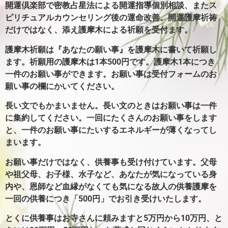
開運倶楽部で密教占星法による開運指導個別相談、またス
ピリチュアルカウンセリング後の運命改善、開運護摩祈祷
だけではなく、添え護摩木による祈願を受付ます。
護摩木祈願は『あなたの願い事』を護摩木に書いて祈願し
ます。
祈願用の護摩木は1本500円です。護摩木1本につき
一件のお願い事ができます。
お願い事は受付フォームのお
願い事の欄にかいてください。
長い文でもかまいません。長い文のときはお願い事は一件
に集約してください。
一回にたくさんのお願い事をします
と、一件のお願い事にたいするエネルギーが薄くなってし
まいます。
お願い事だけではなく、供養事も受け付けています。父母
や祖父母、お子様、水子など、あなたが気になっている身
内や、恩師など血縁がなくても気になる故人の供養護摩を
一回の供養につき「500円」でお引き受けいたします。
とくに供養事はお寺さんに頼みますと5万円から10万円、と