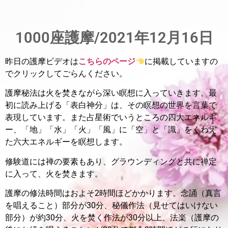
1000座護摩/2021年12月16日
昨日の護摩ビデオは
こちらのページ
に掲載していますの
でクリックしてごらんください。
護摩秘法は火を焚きながら深い瞑想に入っていきます。最
初に読み上げる「表白神分」は、その瞑想の世界を言葉で
表現しています。また占星術でいうところの四大エネルギ
ー、「地」「水」「火」「風」に「空」と「識」をくわえ
た六大エネルギーを瞑想します。
修験道には禅の要素もあり、グラウンディングと共に禅定
に入って、火を焚きます。
護摩の修法時間はおよそ2時間ほどかかります。
念誦（真言
を唱えること）部分が30分、秘儀作法（見せてはいけない
部分）が約30分、火を焚く作法が30分以上、法楽（護摩の