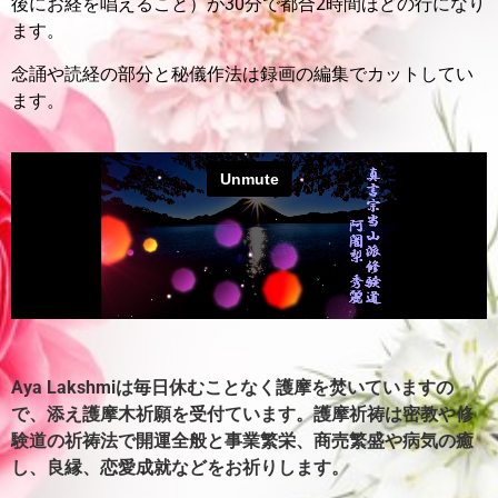
後にお経を唱えること）が30分で都合2時間ほどの行になり
ます。
念誦や読経の部分と秘儀作法は録画の編集でカットしてい
ます。
Aya Lakshmiは毎日休むことなく護摩を焚いていますの
で、添え護摩木祈願を受付ています。
護摩祈祷は密教や修
験道の祈祷法で開運全般と事業繁栄、商売繁盛や病気の癒
し、良縁、恋愛成就などをお祈りします。