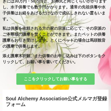
きには30万円・50万円と、お葬式と同じくらいかかります
し、水子供養でも数千円かかります。通常の先祖供養や水
子供養はお経をあげるだけなので成仏しきれない霊もいま
す。
私は供養を依頼される方の家の宗派に応じて、その宗派の
ご本尊様の護摩を焚くことができます。またペットの供養
護摩もお引き受けします。とくにペットの場合は馬頭観音
の護摩で供養します。
添え護摩木祈願、また供養のお申し込みは下のボタンをク
リックして、お願い事を書いてください。
ここをクリックしてお願い事をする
Soul Alchemy Association公式メルマガ登録
フォーム