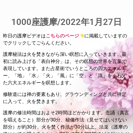
1000座護摩/2022年1月27日
昨日の護摩ビデオは
こちらのページ
に掲載していますの
でクリックしてごらんください。
護摩秘法は火を焚きながら深い瞑想に入っていきます。最
初に読み上げる「表白神分」は、その瞑想の世界を言葉で
表現しています。また占星術でいうところの四大エネルギ
ー、「地」「水」「火」「風」に「空」と「識」をくわえ
た六大エネルギーを瞑想します。
修験道には禅の要素もあり、グラウンディングと共に禅定
に入って、火を焚きます。
護摩の修法時間はおよそ2時間ほどかかります。
念誦（真言
を唱えること）部分が30分、秘儀作法（見せてはいけない
部分）が約30分、火を焚く作法が30分以上、法楽（護摩の