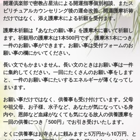
開運倶楽部で密教占星法による開運指導個別相談、またス
ピリチュアルカウンセリング後の運命改善、開運護摩祈祷
だけではなく、添え護摩木による祈願を受付ます。
護摩木祈願は『あなたの願い事』を護摩木に書いて祈願し
ます。
祈願用の護摩木は1本500円です。護摩木1本につき
一件のお願い事ができます。
お願い事は受付フォームのお
願い事の欄にかいてください。
長い文でもかまいません。長い文のときはお願い事は一件
に集約してください。
一回にたくさんのお願い事をします
と、一件のお願い事にたいするエネルギーが薄くなってし
まいます。
お願い事だけではなく、供養事も受け付けています。父母
や祖父母、お子様、水子など、あなたが気になっている身
内や、恩師など血縁がなくても気になる故人の供養護摩を
一回の供養につき「500円」でお引き受けいたします。
とくに供養事はお寺さんに頼みますと5万円から10万円、と