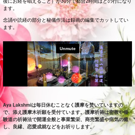
後にお経を唱えること）が30分で都合2時間ほどの行になり
ます。
念誦や読経の部分と秘儀作法は録画の編集でカットしてい
ます。
Aya Lakshmiは毎日休むことなく護摩を焚いていますの
で、添え護摩木祈願を受付ています。
護摩祈祷は密教や修
験道の祈祷法で開運全般と事業繁栄、商売繁盛や病気の癒
し、良縁、恋愛成就などをお祈りします。