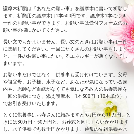
護摩木祈願は『あなたの願い事』を護摩木に書いて祈願し
ます。
祈願用の護摩木は1本500円です。護摩木1本につき
一件のお願い事ができます。
お願い事は受付フォームのお
願い事の欄にかいてください。
長い文でもかまいません。長い文のときはお願い事は一件
に集約してください。
一回にたくさんのお願い事をします
と、一件のお願い事にたいするエネルギーが薄くなってし
まいます。
お願い事だけではなく、供養事も受け付けています。父母
や祖父母、お子様、水子など、あなたが気になっている身
内や、恩師など血縁がなくても気になる故人の供養護摩を
一回の供養につき、添え護摩木「1本500円（10本単位）」
でお引き受けいたします。
とくに供養事はお寺さんに頼みますと5万円から10万円、と
きには30万円・50万円と、お葬式と同じくらいかかります
し、水子供養でも数千円かかります。通常の先祖供養や水