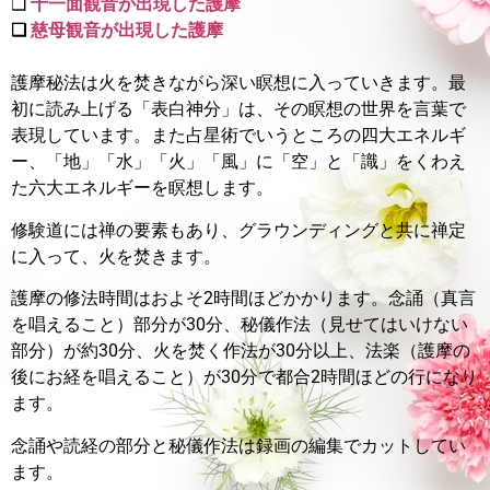
❑
十一面観音が出現した護摩
❑
慈母観音が出現した護摩
護摩秘法は火を焚きながら深い瞑想に入っていきます。最
初に読み上げる「表白神分」は、その瞑想の世界を言葉で
表現しています。また占星術でいうところの四大エネルギ
ー、「地」「水」「火」「風」に「空」と「識」をくわえ
た六大エネルギーを瞑想します。
修験道には禅の要素もあり、グラウンディングと共に禅定
に入って、火を焚きます。
護摩の修法時間はおよそ2時間ほどかかります。
念誦（真言
を唱えること）部分が30分、秘儀作法（見せてはいけない
部分）が約30分、火を焚く作法が30分以上、法楽（護摩の
後にお経を唱えること）が30分で都合2時間ほどの行になり
ます。
念誦や読経の部分と秘儀作法は録画の編集でカットしてい
ます。