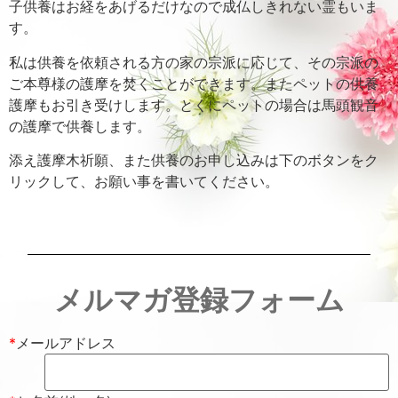
子供養はお経をあげるだけなので成仏しきれない霊もいま
す。
私は供養を依頼される方の家の宗派に応じて、その宗派の
ご本尊様の護摩を焚くことができます。またペットの供養
護摩もお引き受けします。とくにペットの場合は馬頭観音
の護摩で供養します。
添え護摩木祈願、また供養のお申し込みは下のボタンをク
リックして、お願い事を書いてください。
メルマガ登録フォーム
*
メールアドレス