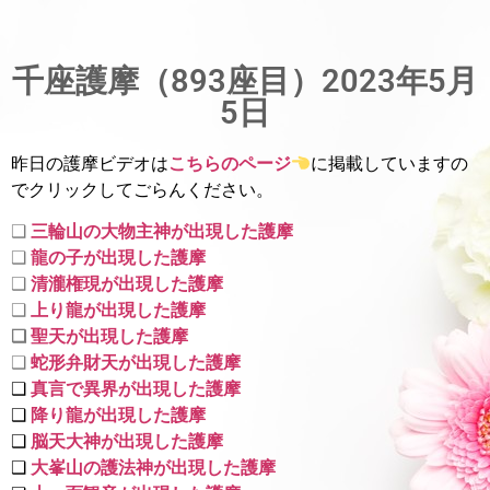
千座護摩（893座目）2023年5月
5日
昨日の護摩ビデオは
こちらのページ
に掲載していま
すの
でクリックしてごらんください。
❑
三輪山の大物主神が出現した護摩
❑
龍の子が出現した護摩
❑
清瀧権現が出現した護摩
❑
上り龍が出現した護摩
❑
聖天が出現した護摩
❑
蛇形弁財天が出現した護摩
❑
真言で異界が出現した護摩
❑
降り龍が出現した護摩
❑
脳天大神が出現した護摩
❑
大峯山の護法神が出現した護摩