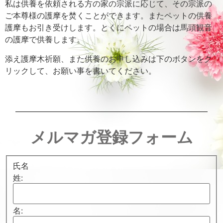
私は供養を依頼される方の家の宗派に応じて、その宗派の
ご本尊様の護摩を焚くことができます。またペットの供養
護摩もお引き受けします。とくにペットの場合は馬頭観音
の護摩で供養します。
添え護摩木祈願、また供養のお申し込みは下のボタンをク
リックして、お願い事を書いてください。
メルマガ登録フォーム
氏名
姓:
名: