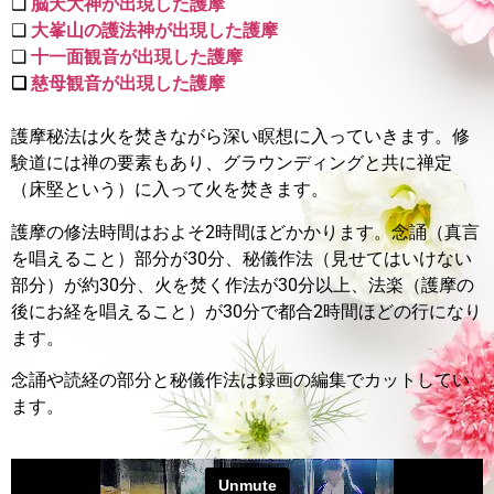
❑
脳天大神が出現した護摩
❑
大峯山の護法神が出現した護摩
❑
十一面観音が出現した護摩
❑
慈母観音が出現した護摩
護摩秘法は火を焚きながら深い瞑想に入っていきます。
修
験道には禅の要素もあり、グラウンディングと共に禅定
（床堅という）に入って火を焚きます。
護摩の修法時間はおよそ2時間ほどかかります。
念誦（真言
を唱えること）部分が30分、秘儀作法（見せてはいけない
部分）が約30分、火を焚く作法が30分以上、法楽（護摩の
後にお経を唱えること）が30分で都合2時間ほどの行になり
ます。
念誦や読経の部分と秘儀作法は録画の編集でカットしてい
ます。