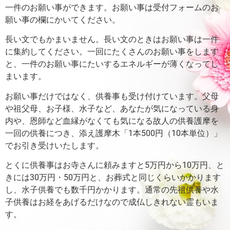
一件のお願い事ができます。
お願い事は受付フォームのお
願い事の欄にかいてください。
長い文でもかまいません。長い文のときはお願い事は一件
に集約してください。
一回にたくさんのお願い事をします
と、一件のお願い事にたいするエネルギーが薄くなってし
まいます。
お願い事だけではなく、供養事も受け付けています。父母
や祖父母、お子様、水子など、あなたが気になっている身
内や、恩師など血縁がなくても気になる故人の供養護摩を
一回の供養につき、添え護摩木「1本500円（10本単位）」
でお引き受けいたします。
とくに供養事はお寺さんに頼みますと5万円から10万円、と
きには30万円・50万円と、お葬式と同じくらいかかります
し、水子供養でも数千円かかります。通常の先祖供養や水
子供養はお経をあげるだけなので成仏しきれない霊もいま
す。