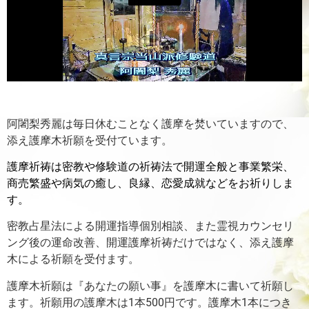
阿闍梨秀麗は毎日休むことなく護摩を焚いていますので、
添え護摩木祈願を受付ています。
護摩祈祷は密教や修験道の祈祷法で開運全般と事業繁栄、
商売繁盛や病気の癒し、良縁、恋愛成就などをお祈りしま
す。
密教占星法による開運指導個別相談、また霊視カウンセリ
ング後の運命改善、開運護摩祈祷だけではなく、添え護摩
木による祈願を受付ます。
護摩木祈願は『あなたの願い事』を護摩木に書いて祈願し
ます。
祈願用の護摩木は1本500円です。護摩木1本につき