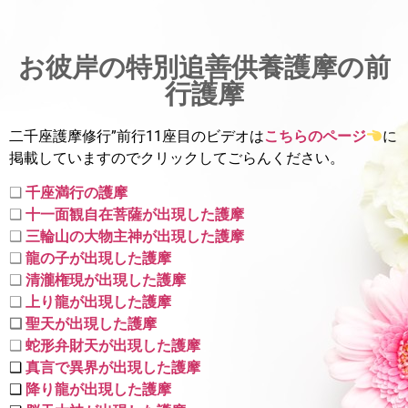
お彼岸の特別追善供養護摩の前
行護摩
二千座護摩修行”前行11座目のビデオは
こちらのページ
に
掲載していま
すのでクリックしてごらんください。
❑
千座満行の護摩
❑
十一面観自在菩薩が出現した護摩
❑
三輪山の大物主神が出現した護摩
❑
龍の子が出現した護摩
❑
清瀧権現が出現した護摩
❑
上り龍が出現した護摩
❑
聖天が出現した護摩
❑
蛇形弁財天が出現した護摩
❑
真言で異界が出現した護摩
❑
降り龍が出現した護摩