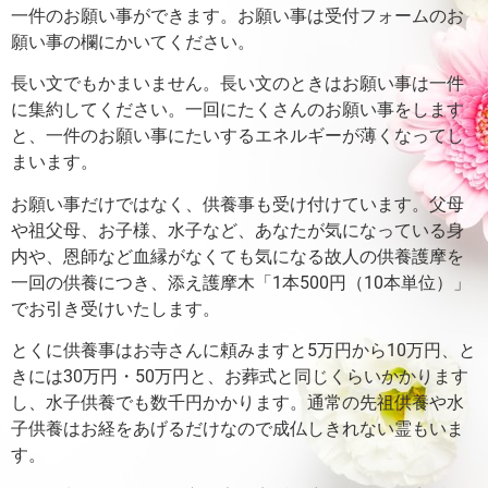
一件のお願い事ができます。
お願い事は受付フォームのお
願い事の欄にかいてください。
長い文でもかまいません。長い文のときはお願い事は一件
に集約してください。
一回にたくさんのお願い事をします
と、一件のお願い事にたいするエネルギーが薄くなってし
まいます。
お願い事だけではなく、供養事も受け付けています。父母
や祖父母、お子様、水子など、あなたが気になっている身
内や、恩師など血縁がなくても気になる故人の供養護摩を
一回の供養につき、添え護摩木「1本500円（10本単位）」
でお引き受けいたします。
とくに供養事はお寺さんに頼みますと5万円から10万円、と
きには30万円・50万円と、お葬式と同じくらいかかります
し、水子供養でも数千円かかります。通常の先祖供養や水
子供養はお経をあげるだけなので成仏しきれない霊もいま
す。