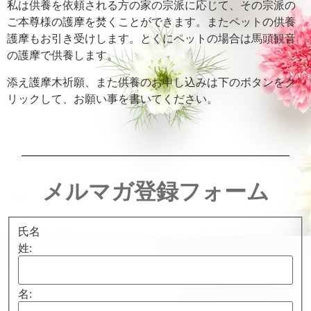
私は供養を依頼される方の家の宗派に応じて、その宗派の
ご本尊様の護摩を焚くことができます。またペットの供養
護摩もお引き受けします。とくにペットの場合は馬頭観音
の護摩で供養します。
添え護摩木祈願、また供養のお申し込みは下のボタンをク
リックして、お願い事を書いてください。
メルマガ登録フォーム
氏名
姓:
名: