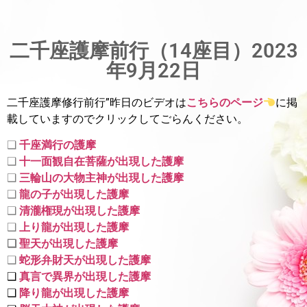
二千座護摩前行（14座目）2023
年9月22日
二千座護摩修行前行”昨日のビデオは
こちらのページ
に掲
載していま
すのでクリックしてごらんください。
❑
千座満行の護摩
❑
十一面観自在菩薩が出現した護摩
❑
三輪山の大物主神が出現した護摩
❑
龍の子が出現した護摩
❑
清瀧権現が出現した護摩
❑
上り龍が出現した護摩
❑
聖天が出現した護摩
❑
蛇形弁財天が出現した護摩
❑
真言で異界が出現した護摩
❑
降り龍が出現した護摩