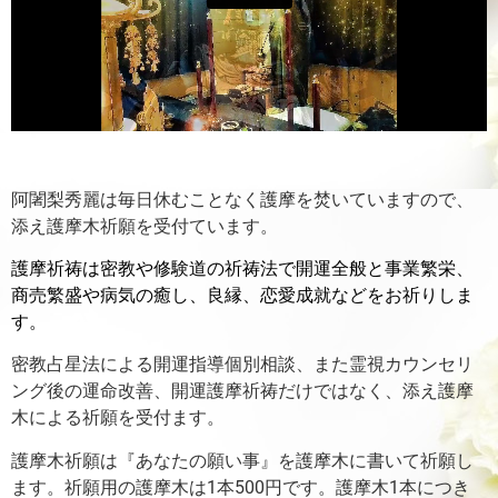
阿闍梨秀麗は毎日休むことなく護摩を焚いていますので、
添え護摩木祈願を受付ています。
護摩祈祷は密教や修験道の祈祷法で開運全般と事業繁栄、
商売繁盛や病気の癒し、良縁、恋愛成就などをお祈りしま
す。
密教占星法による開運指導個別相談、また霊視カウンセリ
ング後の運命改善、開運護摩祈祷だけではなく、添え護摩
木による祈願を受付ます。
護摩木祈願は『あなたの願い事』を護摩木に書いて祈願し
ます。
祈願用の護摩木は1本500円です。護摩木1本につき