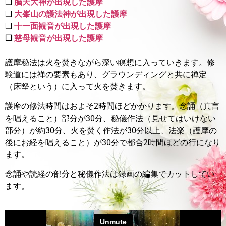
❑
脳天大神が出現した護摩
❑
大峯山の護法神が出現した護摩
❑
十一面観音が出現した護摩
❑
慈母観音が出現した護摩
護摩秘法は火を焚きながら深い瞑想に入っていきます。
修
験道には禅の要素もあり、グラウンディングと共に禅定
（床堅という）に入って火を焚きます。
護摩の修法時間はおよそ2時間ほどかかります。
念誦（真言
を唱えること）部分が30分、秘儀作法（見せてはいけない
部分）が約30分、火を焚く作法が30分以上、法楽（護摩の
後にお経を唱えること）が30分で都合2時間ほどの行になり
ます。
念誦や読経の部分と秘儀作法は録画の編集でカットしてい
ます。