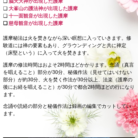
❑
脳天大神が出現した護摩
❑
大峯山の護法神が出現した護摩
❑
十一面観音が出現した護摩
❑
慈母観音が出現した護摩
護摩秘法は火を焚きながら深い瞑想に入っていきます。
修
験道には禅の要素もあり、グラウンディングと共に禅定
（床堅という）に入って火を焚きます。
護摩の修法時間はおよそ2時間ほどかかります。
念誦（真言
を唱えること）部分が30分、秘儀作法（見せてはいけない
部分）が約30分、火を焚く作法が30分以上、法楽（護摩の
後にお経を唱えること）が30分で都合2時間ほどの行になり
ます。
念誦や読経の部分と秘儀作法は録画の編集でカットしてい
ます。