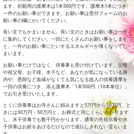
ます。
祈願用の護摩木は1本500円です。護摩木1本につき
一件のお願い事ができます。
お願い事は受付フォームのお
願い事の欄にかいてください。
長い文でもかまいません。長い文のときはお願い事は一件
に集約してください。
一回にたくさんのお願い事をします
と、一件のお願い事にたいするエネルギーが薄くなってし
まいます。
お願い事だけではなく、供養事も受け付けています。父母
や祖父母、お子様、水子など、あなたが気になっている身
内や、恩師など血縁がなくても気になる故人の供養護摩を
一回の供養につき、添え護摩木「1本500円（10本単位）」
でお引き受けいたします。
とくに供養事はお寺さんに頼みますと5万円から10万円、と
きには30万円・50万円と、お葬式と同じくらいかかります
し、水子供養でも数千円かかります。通常の先祖供養や水
子供養はお経をあげるだけなので成仏しきれない霊もいま
す。