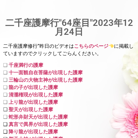
二千座護摩行"64座目"2023年12
月24日
二千座護摩修行”昨日のビデオは
こちらのページ
に掲載し
ていま
すのでクリックしてごらんください。
❑
千座満行の護摩
❑
十一面観自在菩薩が出現した護摩
❑
三輪山の大物主神が出現した護摩
❑
龍の子が出現した護摩
❑
清瀧権現が出現した護摩
❑
上り龍が出現した護摩
❑
聖天が出現した護摩
❑
蛇形弁財天が出現した護摩
❑
真言で異界が出現した護摩
❑
降り龍が出現した護摩