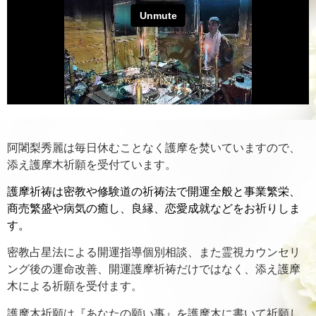
阿闍梨秀麗は毎日休むことなく護摩を焚いていますので、
添え護摩木祈願を受付ています。
護摩祈祷は密教や修験道の祈祷法で開運全般と事業繁栄、
商売繁盛や病気の癒し、良縁、恋愛成就などをお祈りしま
す。
密教占星法による開運指導個別相談、また霊視カウンセリ
ング後の運命改善、開運護摩祈祷だけではなく、添え護摩
木による祈願を受付ます。
護摩木祈願は『あなたの願い事』を護摩木に書いて祈願し