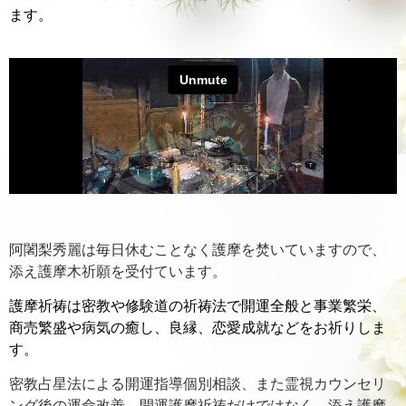
ます。
阿闍梨秀麗は毎日休むことなく護摩を焚いていますので、
添え護摩木祈願を受付ています。
護摩祈祷は密教や修験道の祈祷法で開運全般と事業繁栄、
商売繁盛や病気の癒し、良縁、恋愛成就などをお祈りしま
す。
密教占星法による開運指導個別相談、また霊視カウンセリ
ング後の運命改善、開運護摩祈祷だけではなく、添え護摩