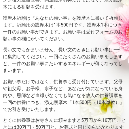
木による祈願を受付ます。
護摩木祈願は『あなたの願い事』を護摩木に書いて祈願し
ます。
祈願用の護摩木は1本500円です。護摩木1本につき
一件のお願い事ができます。
お願い事は受付フォームのお
願い事の欄にかいてください。
長い文でもかまいません。長い文のときはお願い事は一件
に集約してください。
一回にたくさんのお願い事をします
と、一件のお願い事にたいするエネルギーが薄くなってし
まいます。
お願い事だけではなく、供養事も受け付けています。父母
や祖父母、お子様、水子など、あなたが気になっている身
内や、恩師など血縁がなくても気になる故人の供養護摩を
一回の供養につき、添え護摩木「1本500円（10本単位）」
でお引き受けいたします。
とくに供養事はお寺さんに頼みますと5万円から10万円、と
きには30万円・50万円と、お葬式と同じくらいかかります