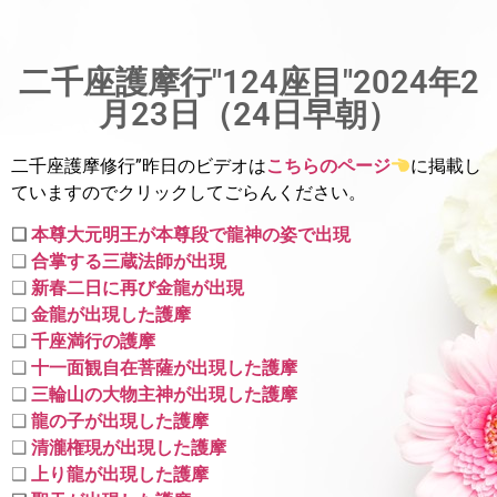
二千座護摩行"124座目"2024年2
月23日（24日早朝）
二千座護摩修行”昨日のビデオは
こちらのページ
に掲載し
ていま
すのでクリックしてごらんください。
❑
本尊大元明王が本尊段で龍神の姿で出現
❑
合掌する三蔵法師が出現
❑
新春二日に再び金龍が出現
❑
金龍が出現した護摩
❑
千座満行の護摩
❑
十一面観自在菩薩が出現した護摩
❑
三輪山の大物主神が出現した護摩
❑
龍の子が出現した護摩
❑
清瀧権現が出現した護摩
❑
上り龍が出現した護摩