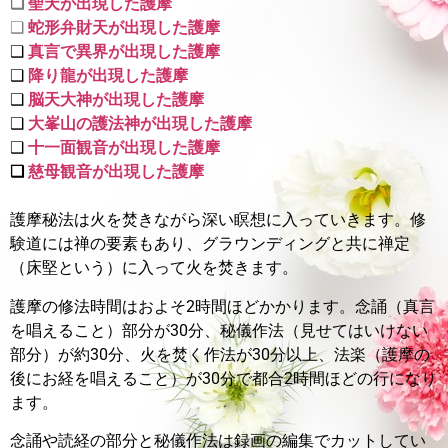
❑
聖天が出現した護摩
❑
蛇形弁財天が出現した護摩
❑
真言で異界が出現した護摩
❑
降り龍が出現した護摩
❑
脳天大神が出現した護摩
❑
大峯山の護法神が出現した護摩
❑
十一面観音が出現した護摩
❑
慈母観音が出現した護摩
護摩秘法は火を焚きながら深い瞑想に入っていきます。
修
験道には禅の要素もあり、グラウンディングと共に禅定
（床堅という）に入って火を焚きます。
護摩の修法時間はおよそ2時間ほどかかります。
念誦（真言
を唱えること）部分が30分、秘儀作法（見せてはいけない
部分）が約30分、火を焚く作法が30分以上、法楽（護摩の
後にお経を唱えること）が30分で都合2時間ほどの行になり
ます。
念誦や読経の部分と秘儀作法は録画の編集でカットしてい