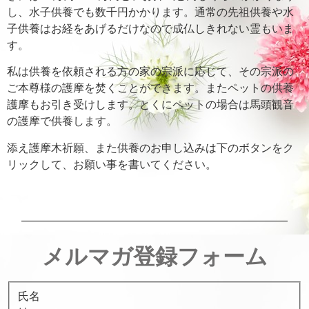
し、水子供養でも数千円かかります。通常の先祖供養や水
子供養はお経をあげるだけなので成仏しきれない霊もいま
す。
私は供養を依頼される方の家の宗派に応じて、その宗派の
ご本尊様の護摩を焚くことができます。またペットの供養
護摩もお引き受けします。とくにペットの場合は馬頭観音
の護摩で供養します。
添え護摩木祈願、また供養のお申し込みは下のボタンをク
リックして、お願い事を書いてください。
メルマガ登録フォーム
氏名